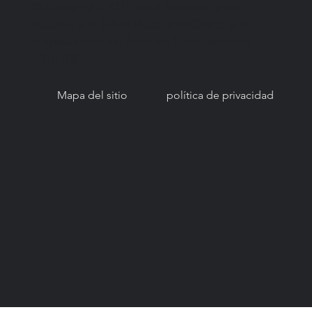
© Copyright 2021. Red Nacional para el
Acceso a la Salud Bucal (NNOHA), una
organización sin fines de lucro, sección
501(c)(3).
Mapa del sitio
política de privacidad