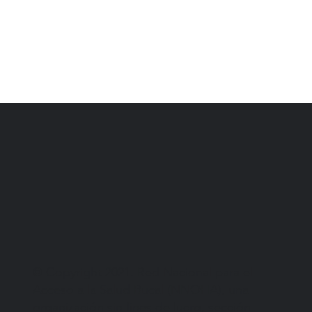
© Copyright 2021. Red Nacional para el
Acceso a la Salud Bucal (NNOHA), una
organización sin fines de lucro, sección