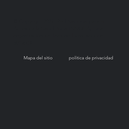
© Copyright 2021. Red Nacional para el
Acceso a la Salud Bucal (NNOHA), una
organización sin fines de lucro, sección
501(c)(3).
Mapa del sitio
política de privacidad