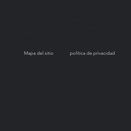
© Copyright 2021. Red Nacional para el
Acceso a la Salud Bucal (NNOHA), una
organización sin fines de lucro, sección
501(c)(3).
Mapa del sitio
política de privacidad