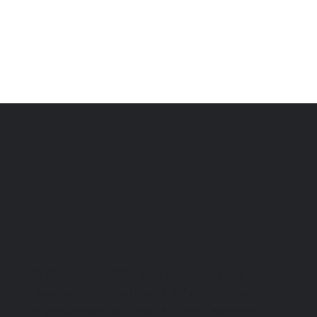
© Copyright 2021. Red Nacional para el
Acceso a la Salud Bucal (NNOHA), una
organización sin fines de lucro, sección