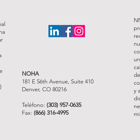
NN
al
pr
na
re
ar
nu
co
a
un
ca
e
NOHA
de
181 E 56th Avenue, Suite 410
co
)
Denver, CO 80216
y 
di
Teléfono:
(303) 957-0635
ne
Fax:
(866) 316-4995
mi