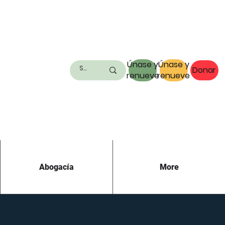
Únase y
Únase y
Donar
renueve
renueve
Abogacía
More