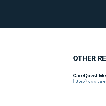
OTHER R
CareQuest Med
https://www.car