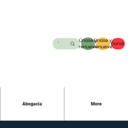
Únase y
Únase y
Donar
renueve
renueve
Abogacía
More