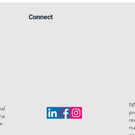
Connect
NN
al
pr
na
re
ar
nu
co