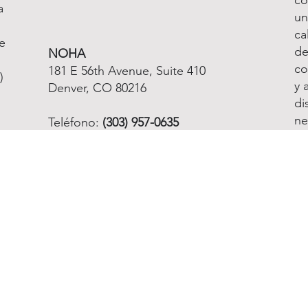
a
un
ca
e
de
NOHA
co
181 E 56th Avenue, Suite 410
)
y 
Denver, CO 80216
di
ne
Teléfono:
(303) 957-0635
mi
Fax:
(866) 316-4995
Email info@nnoha.org