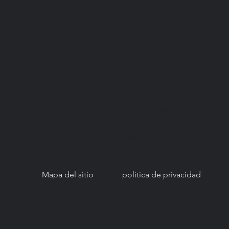
© Copyright 2021. Red Nacional para el
Acceso a la Salud Bucal (NNOHA), una
organización sin fines de lucro, sección
501(c)(3).
Mapa del sitio
política de privacidad