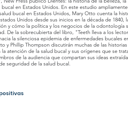
 New Press publicó Dientes: la historia de la belleza, la
ud bucal en Estados Unidos. En este estudio ampliament
 salud bucal en Estados Unidos, Mary Otto cuenta la histo
tados Unidos desde sus inicios en la década de 1840, la
ión y cómo la política y los negocios de la odontología s
d. De la sobrecubierta del libro, "Teeth lleva a los lecto
 hacia la silenciosa epidemia de enfermedades bucales 
to y Phillip Thompson discutirán muchas de las historia
la atención de la salud bucal y sus orígenes que se trata
embros de la audiencia que compartan sus ideas extraíd
 de seguridad de la salud bucal.
positivas