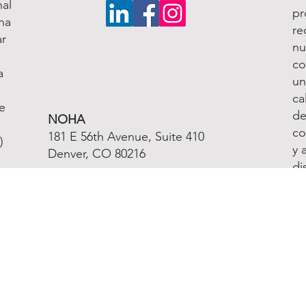
al
pr
na
re
ar
nu
co
a
un
ca
e
de
NOHA
co
181 E 56th Avenue, Suite 410
)
y 
Denver, CO 80216
di
ne
Teléfono:
(303) 957-0635
mi
Fax:
(866) 316-4995