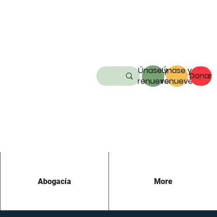
Únase y
Únase y
Donar
renueve
renueve
Abogacía
More