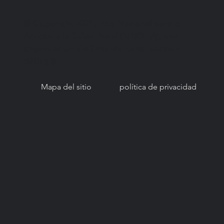
© Copyright 2021. Red Nacional para el
Acceso a la Salud Bucal (NNOHA), una
organización sin fines de lucro, sección
501(c)(3).
Mapa del sitio
política de privacidad