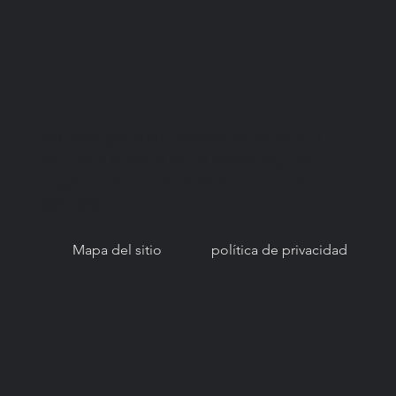
© Copyright 2021. Red Nacional para el
Acceso a la Salud Bucal (NNOHA), una
organización sin fines de lucro, sección
501(c)(3).
Mapa del sitio
política de privacidad