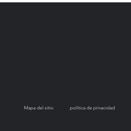
© Copyright 2021. Red Nacional para el
Acceso a la Salud Bucal (NNOHA), una
organización sin fines de lucro, sección
501(c)(3).
Mapa del sitio
política de privacidad