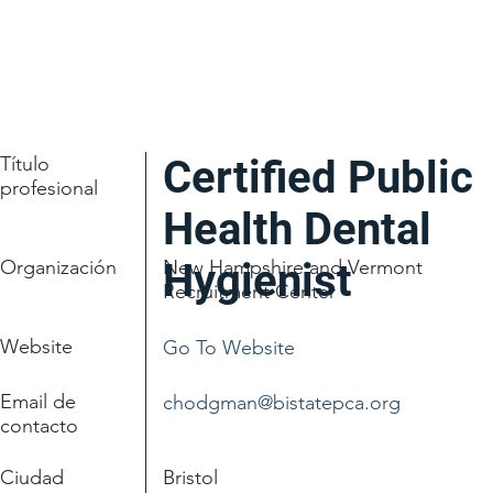
Título
Certified Public
profesional
Health Dental
Organización
New Hampshire and Vermont
Hygienist
Recruitment Center
Website
Go To Website
Email de
chodgman@bistatepca.org
contacto
Ciudad
Bristol