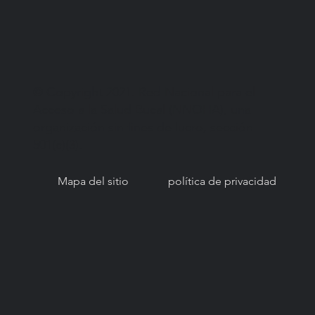
© Copyright 2021. Red Nacional para el
Acceso a la Salud Bucal (NNOHA), una
organización sin fines de lucro, sección
501(c)(3).
Mapa del sitio
política de privacidad