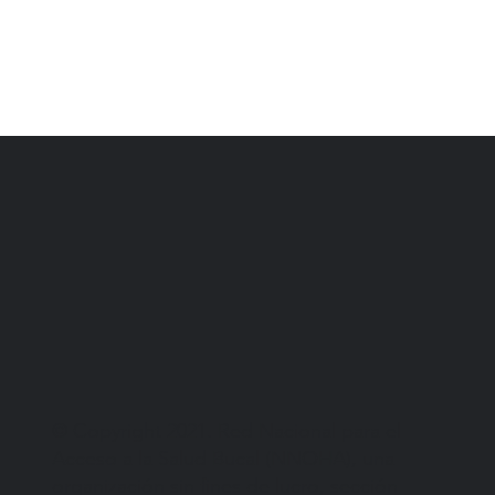
© Copyright 2021. Red Nacional para el
Acceso a la Salud Bucal (NNOHA), una
organización sin fines de lucro, sección