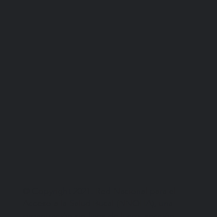
© Copyright 2021. Red Nacional para el
Acceso a la Salud Bucal (NNOHA), una
organización sin fines de lucro, sección