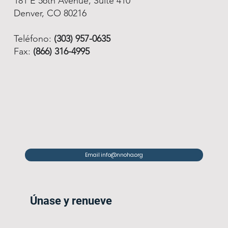
181 E 56th Avenue, Suite 410
Denver, CO 80216
Teléfono:
(303) 957-0635
Fax:
(866) 316-4995
Email info@nnoha.org
Únase y renueve