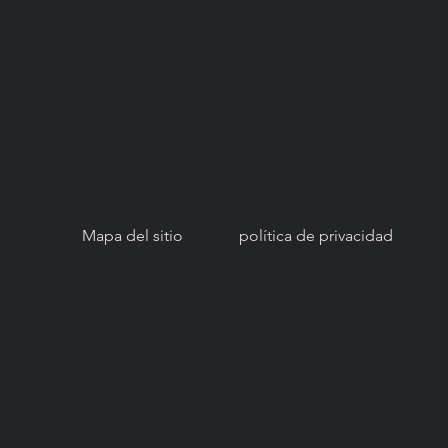
© Copyright 2021. Red Nacional para el
Acceso a la Salud Bucal (NNOHA), una
organización sin fines de lucro, sección
501(c)(3).
Mapa del sitio
política de privacidad