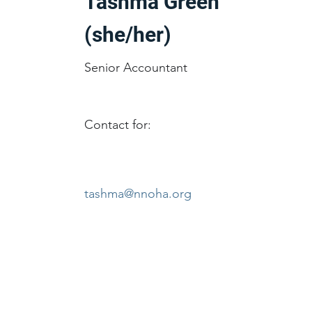
Tashma Green
(she/her)
Senior Accountant
Contact for:
tashma@nnoha.org