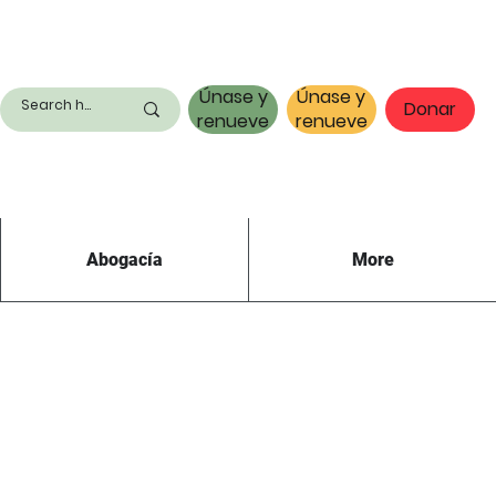
Únase y
Únase y
Donar
renueve
renueve
Abogacía
More