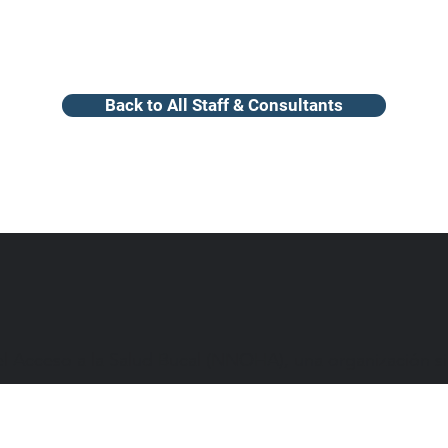
Back to All Staff & Consultants
 Acceso a la Salud Bucal (NNOHA), una organización sin 
Mapa del sitio
política de privacidad