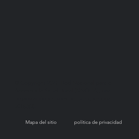
© Copyright 2021. Red Nacional para el
Acceso a la Salud Bucal (NNOHA), una
organización sin fines de lucro, sección
501(c)(3).
Mapa del sitio
política de privacidad