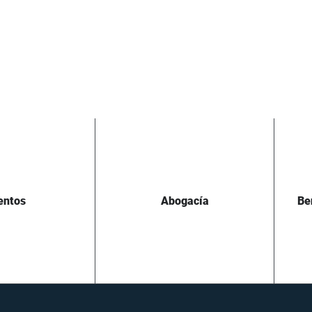
entos
Abogacía
Be