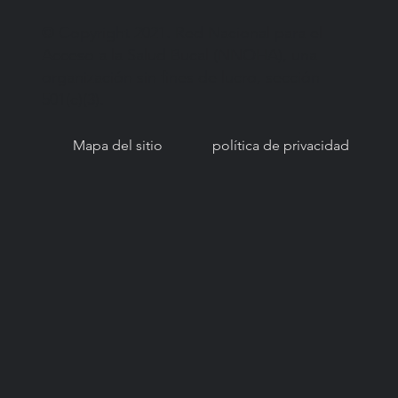
© Copyright 2021. Red Nacional para el
Acceso a la Salud Bucal (NNOHA), una
organización sin fines de lucro, sección
501(c)(3).
Mapa del sitio
política de privacidad