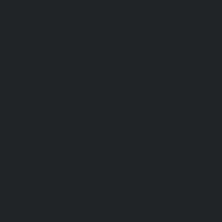
© Copyright 2021. Red Nacional para el
Acceso a la Salud Bucal (NNOHA), una
organización sin fines de lucro, sección
501(c)(3).