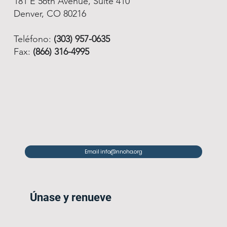
181 E 56th Avenue, Suite 410
Denver, CO 80216
Teléfono:
(303) 957-0635
Fax:
(866) 316-4995
Email info@nnoha.org
Únase y renueve