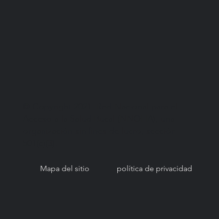
© Copyright 2021. Red Nacional para el
Acceso a la Salud Bucal (NNOHA), una
organización sin fines de lucro, sección
501(c)(3).
Mapa del sitio
política de privacidad