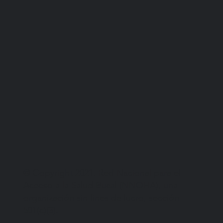
© Copyright 2021. Red Nacional para el
Acceso a la Salud Bucal (NNOHA), una
organización sin fines de lucro, sección
501(c)(3).