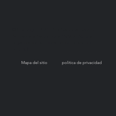
© Copyright 2021. Red Nacional para el
Acceso a la Salud Bucal (NNOHA), una
organización sin fines de lucro, sección
501(c)(3).
Mapa del sitio
política de privacidad