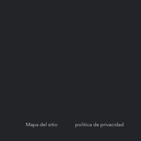
© Copyright 2021. Red Nacional para el
Acceso a la Salud Bucal (NNOHA), una
organización sin fines de lucro, sección
501(c)(3).
Mapa del sitio
política de privacidad