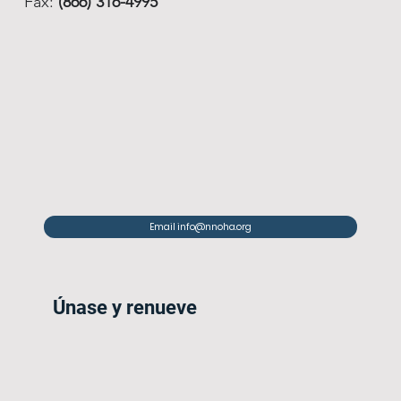
Fax:
(866) 316-4995
Email info@nnoha.org
Únase y renueve