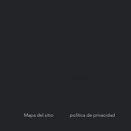
© Copyright 2021. Red Nacional para el
Acceso a la Salud Bucal (NNOHA), una
organización sin fines de lucro, sección
501(c)(3).
Mapa del sitio
política de privacidad