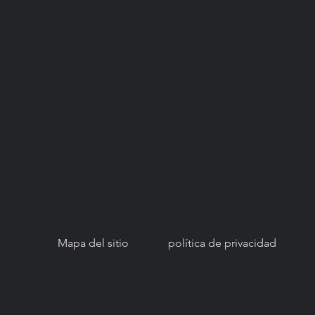
© Copyright 2021. Red Nacional para el
Acceso a la Salud Bucal (NNOHA), una
organización sin fines de lucro, sección
501(c)(3).
Mapa del sitio
política de privacidad