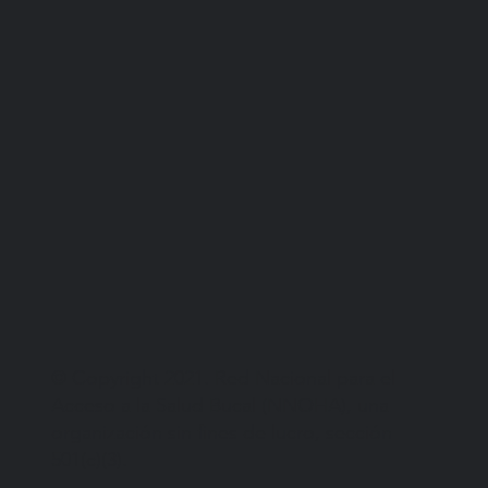
© Copyright 2021. Red Nacional para el
Acceso a la Salud Bucal (NNOHA), una
organización sin fines de lucro, sección
501(c)(3).