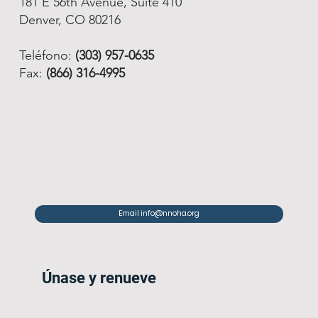
181 E 56th Avenue, Suite 410
Denver, CO 80216
Teléfono:
(303) 957-0635
Fax:
(866) 316-4995
Email info@nnoha.org
Únase y renueve