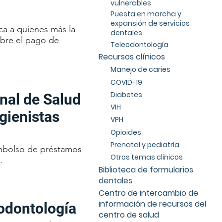
vulnerables
Puesta en marcha y
expansión de servicios
ca a quienes más la
dentales
obre el pago de
Teleodontología
Recursos clínicos
Manejo de caries
COVID-19
Diabetes
nal de Salud
VIH
gienistas
VPH
Opioides
Prenatal y pediatría
embolso de préstamos
Otros temas clínicos
.
Biblioteca de formularios
dentales
Centro de intercambio de
información de recursos del
 odontología
centro de salud