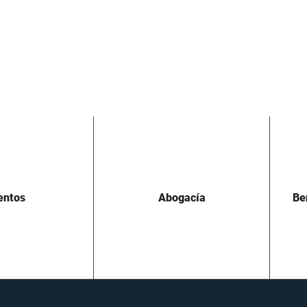
entos
Abogacía
Be